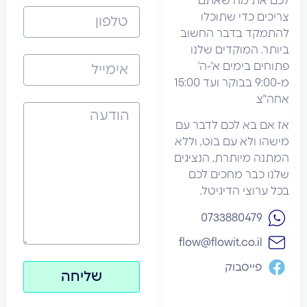
את מה שאתם
ם כדי שתוכלו
קד בדבר החשוב
. המוקדים שלנו
 בימים א'-ה'
מ-9:00 בבוקר ועד 15:00
צ
 בא לכם לדבר עם
 ולא עם בוט, וללא
 מיותרת, הנציגים
כבר מחכים לכם
וצי הדיגיטל.
‪0733880479‬
flow@flowit.co.il
פייסבוק
שליחה