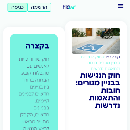
הרשמה
כניסה
בקצרה
בית
»
חוק הנגישות
חוק שוויון זכויות
 מגורים: חובות
לאנשים עם
מות נדרשות
מוגבלות קובע
 הנגישות
הבחנה ברורה
יין מגורים:
בין בניינים
ות
חדשים לבניינים
תאמות
קיימים.
רשות
בבניינים
חדשים, הקבלן
מחוייב מראש
לבצע הנגשה