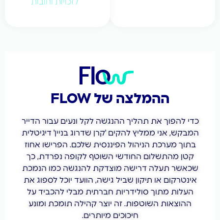
לזכויות וחובות
ההמלצה של FLOW
 להפוך את תהליך ההנגשה לקל ונעים עבור הדייר
קש, אני ממליץ להקים 'קרן שדרוג בניין' דיגיטלית
וך מערכת הניהול הפיננסית שלכם. הפרישו אחוז
ן מהתשלום החודשי השוטף לקופה נפרדת, כך
שר תעלה דרישה מוצדקת להנגשה כמו הנמכת
טרקום או תיקון שביל גישה, הוועד יוכל לספוג את
לות מתוך סולידריות חברתית מבלי להכביד על
הוצאות השוטפות. זה יוצר קהילה תומכת ומונע
חיכוכים מיותרים.