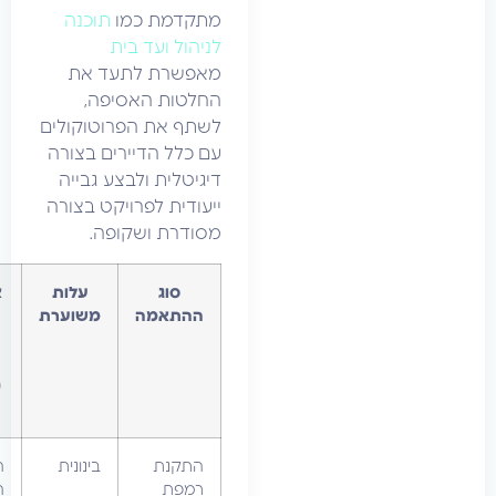
מתקדמת כמו
תוכנה
לניהול ועד בית
מאפשרת לתעד את
החלטות האסיפה,
לשתף את הפרוטוקולים
עם כלל הדיירים בצורה
דיגיטלית ולבצע גבייה
ייעודית לפרויקט בצורה
מסודרת ושקופה.
סוג
עלות
אחריות
ההתאמה
משוערת
תשלום
בבניין
קיים
(ברירת
מחדל)
התקנת
בינונית
הדייר
רמפת
המבקש