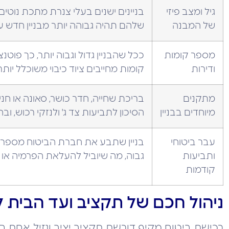
גיל ומצב פיזי
בניינים ישנים בעלי צנרת מתכת נוטים 
של המבנה
שלהם תהיה גבוהה יותר מבניין חדש
מספר קומות
ככל שהבניין גדול וגבוה יותר, כך פוטנצי
ודירות
קומות מחייבים ציוד כיבוי משוכלל יותר 
מתקנים
בריכת שחייה, חדר כושר, סאונה או חנ
מיוחדים בבניין
הסיכון לתביעות צד ג' ולנזקי רכוש, ו
עבר ביטוחי
בניין שתבע את חברת הביטוח מספר פ
ותביעות
גבוה, מה שיוביל להעלאת הפרמיה או
קודמות
ניהול חכם של תקציב ועד הבית ל
רכישת ביטוח מקיף דורשת תקציב יציב ונזיל. אחת ה