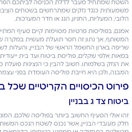
השטח שמתחיל מעבר לדלת הכניסה לביתכם הפרטי
משמעותית כנגד נזקים שמתרחשים בשטחים הציבוריים
הלובי, המעליות, החניון, הגג או חדר המערכות.
אמנם, בפוליסות פרטיות מסוימות קיים סעיף המתי
המשותף, אך נתון זה חסר תועלת מעשית במקרה של
שריפה בארון החשמל הראשי של הבניין, והעלות לש
במאות אלפי שקלים, פוליסת ביטוח ועד בית ייעודי
את הנזק בשלמותו. חשוב להבין כי הנציגות פועלת
המבנה, ולכן היא חייבת פוליסה העומדת בפני עצמה
פירוט הכיסויים הקריטיים שכל בני
ביטוח צד ג בבניין
זהו אולי הסעיף החשוב ביותר בפוליסה שלכם. המונ
חלק מעובדי הבניין, אשר נכנס לשטח הנכס המשותף 
מרשלנות בתחזוקה או ממפגע בטיחותי. הדוגמאות לכך ה