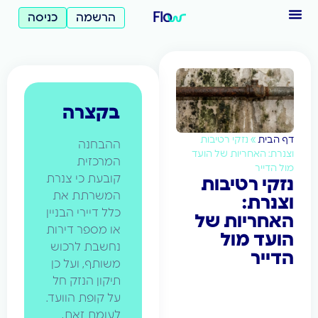
הרשמה
כניסה
בקצרה
בית
»
נזקי רטיבות
ההבחנה
ת: האחריות של הועד
המרכזית
דייר
קובעת כי צנרת
י רטיבות
המשרתת את
רת:
כלל דיירי הבניין
חריות של
או מספר דירות
עד מול
נחשבת לרכוש
יר
משותף, ועל כן
תיקון הנזק חל
על קופת הוועד.
לעומת זאת,