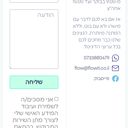
מ-9:00 בבוקר ועד 15:00
צ
ם בא לכם לדבר עם
 ולא עם בוט, וללא
 מיותרת, הנציגים
כבר מחכים לכם
רוצי הדיגיטל.
‪0733880479‬
flow@flowit.co.il
פייסבוק
שליחה
אני מסכים/ה
לשמירת ועיבוד
המידע האישי שלי
לצורך מתן השירות
המבוקש, בהתאם