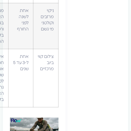
ניקוי
אחת
מניעת
מרזבים
לשנה
הצפות
וקולטני
לפני
בגג
מי גשם
החורף
ורטיבות
בקירות
החיצוניים
צילום קווי
אחת
איתור
ביוב
ל-3 עד 5
חסימות
מרכזיים
שנים
או
שורשים
לפני
גרימת
הצפה
בלובי