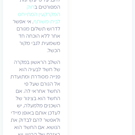
להם. על פי עקרונות
המפורטים ב
חוק
המקרקעין המתייחס
לבית משותף
, אי אפשר
לדרוש תשלום מגורם
אחר ללא הוכחה חד
משמעית לגבי מקור
הכשל.
השלב הראשון במקרה
של חשד לבעיה הוא
פנייה מסודרת ומתועדת
אל הגורם שעל פי
החשד אחראי לה. אם
החשד הוא בצינור של
השכנים מלמעלה, יש
לעדכן אותם באופן מיידי
ולאפשר להם לבדוק את
הנושא. אם החשד הוא
בצנרת של הבניין, יש