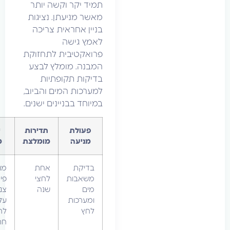
תמיד יקר וקשה יותר
מאשר מניעתן. נציגות
בניין אחראית צריכה
לאמץ גישה
פרואקטיבית לתחזוקת
המבנה. מומלץ לבצע
בדיקות תקופתיות
למערכות המים והביוב,
במיוחד בבניינים ישנים.
פעולת
תדירות
יתרון
מניעה
מומלצת
מרכזי
בדיקת
אחת
מניעת
משאבות
לחצי
פיצוצי
מים
שנה
צנרת
ומערכות
עקב
לחץ
לחץ מים
חריג