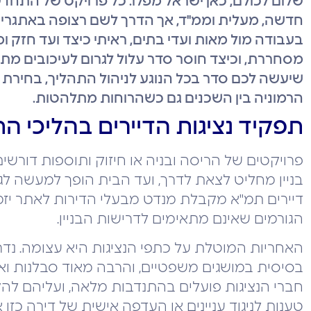
שלום לכולם, כאן ישראל מפלו. כל פרויקט של התחדש
חדשה, מעלית וממ"ד, אך הדרך לשם רצופה באתגרים 
בעבודה מול מאות ועדי בתים, ראיתי כיצד ועד חזק 
מסחררת, וכיצד חוסר סדר עלול לגרום לעיכובים מת
שיעשה לכם סדר בכל הנוגע לניהול התהליך, בחירת א
הרמוניה בין השכנים גם כשהרוחות מתלהטות.
תפקיד נציגות הדיירים בהליכי ה
פרויקטים של הריסה ובניה או חיזוק ותוספות דורש
בניין מחליט לצאת לדרך, ועד הבית הופך למעשה לגו
דיירים תמ"א מקבלת מנדט מבעלי הדירות לאתר יזמים
הגורמים שאינם מתאימים לדרישות הבניין.
האחריות המוטלת על כתפי הנציגות היא עצומה. נדר
בסיסית במושגים משפטיים, והרבה מאוד סבלנות וא
חברי הנציגות פועלים בהתנדבות מלאה, ועליהם לה
טענות לניגוד עניינים או העדפה אישית של דירה כזו 