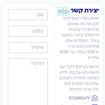
לתת
שוב
ו
מ-9:00 בבוקר ועד 15:00
ר עם
וללא
יגים
כם