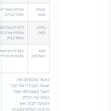
טעויות
שכיחות (שיוך לא נכון,
אין (התאמה
אנוש
איבוד קבלה)
אוטומטית)
עלויות
דלק להגעה לבנק,
עמלת
נלוות
עמלות שורה, דמי
סליקה
טיפול בצ'ק
בלבד
מוסר
בינוני (דורש פעולה
גבוה מאוד
תשלומים
אקטיבית מהדייר)
(תשלום
מיידי/הוראת
קבע)
כאשר מכמתים את
שעות העבודה של חבר
הוועד (שגם זמנו שווה
כסף), את הדלק
לנסיעה לבנק ואת
הריבית האלטרנטיבית