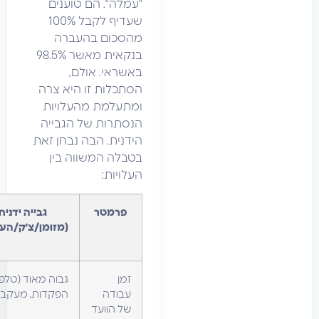
"עמלה". הם טוענים
שעדיף לקבל 100%
מהסכום בהעברה
בנקאית מאשר 98.5%
באשראי. אולם,
הסתכלות זו היא צרה
ומתעלמת מהעלויות
הנסתרות של הגבייה
הידנית. הבה נבחן זאת
בטבלה המשווה בין
העלויות:
פרמטר
גבייה ידנית
סליקת
(מזומן/צ'ק/העברה)
אשראי וביט
(אוטומטי)
זמן
גבוה מאוד (טלפונים,
אפסי (הכל
עבודה
הפקדות, מעקב)
אוטומטי)
של הוועד