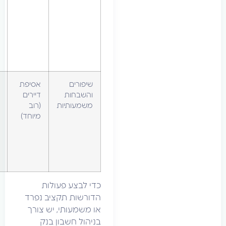
בחדשות,
החלפת
חברת
ניהול, שינוי
חברת
ביטוח.
שיפורים
אסיפת
שיפוץ לובי
והשבחות
דיירים
נרחב,
משמעותיות
(רוב
הוספת
מיוחד)
מעלית
(בכפוף
לחוק),
בניית
מחסנים.
כדי לבצע פעולות
הדורשות תקציב נפרד
או משמעותי, יש צורך
בניהול חשבון בנק