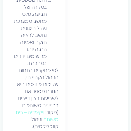
הגנה משפטית:
במקרה של
תביעה, פלט
מחשב ממערכת
ניהול חיצונית
נחשב לראיה
חזקה ואמינה
הרבה יותר
מרישומים ידניים
במחברת.
לפי מחקרים בתחום
הניהול הקהילתי,
שקיפות פיננסית היא
הגורם מספר אחד
לשביעות רצון דיירים
בבניינים משותפים
(מקור:
ויקיפדיה – בית
משותף
וניהול
קונפליקטים).