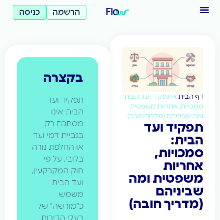
הרשמה
כניסה
בקצרה
»
תפקיד ועד הבית:
תפקיד ועד
, אחריות משפטית
הבית אינו
ניהם (מדריך חובה)
מסתכם רק
ד ועד
בגביית דמי ועד
:
או החלפת נורה
יות,
בלובי. על פי
ות
חוק המקרקעין,
טית ומה
ועד הבית
יהם
משמש
יך חובה)
כ"מורשה" של
בעלי הדירות,