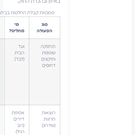
באיזון ובהכרת החוק.
סמכויות קבלת החלטות בבית המשותף
סוג
מי
דוגמאות
הפעולה
מחליט?
תחזוקה
ועד
פיצוץ
שוטפת
הבית
צנרת,
ותיקונים
(לבד)
תיקון
דחופים
אינטרקום,
החלפת
נורות,
תיקון
מעלית
תקועה.
הוצאות
אסיפת
החלפת
חריגות
דיירים
תיבות
(שדרוג)
(רוב
דואר
רגיל)
תקינות